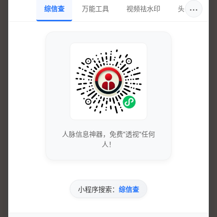
4种方法帮你快速查询汽车维保记录，一分
···
综信查
万能工具
视频祛水印
头像圈
钟内搞定！
06-24
1,623
如何准确查询车辆的保养周期和维修记
录？有效的汽车保养查询方法！
06-24
1,474
如何一键查询车辆完整的4S店维保记录？
人脉信息神器，免费"透视"任何
人！
06-24
1,658
如何判断二手车是否曾被调表？
小程序搜索：
综信查
06-24
1,591